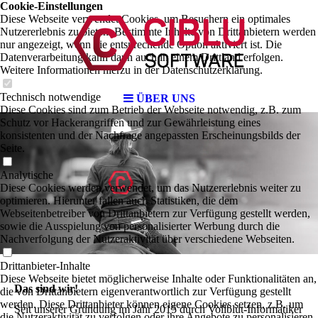
Cookie-Einstellungen
Diese Webseite verwendet Cookies, um Besuchern ein optimales
Nutzererlebnis zu bieten. Bestimmte Inhalte von Drittanbietern werden
nur angezeigt, wenn die entsprechende Option aktiviert ist. Die
Datenverarbeitung kann dann auch in einem Drittland erfolgen.
Weitere Informationen hierzu in der Datenschutzerklärung.
Technisch notwendige
ÜBER UNS
Diese Cookies sind zum Betrieb der Webseite notwendig, z.B. zum
Schutz vor Hackerangriffen und zur Gewährleistung eines
konsistenten und der Nachfrage angepassten Erscheinungsbilds der
Seite.
Analytische
Diese Cookies werden verwendet, um das Nutzererlebnis weiter zu
optimieren. Hierunter fallen auch Statistiken, die dem
Webseitenbetreiber von Drittanbietern zur Verfügung gestellt werden,
sowie die Ausspielung von personalisierter Werbung durch die
Nachverfolgung der Nutzeraktivität über verschiedene Webseiten.
Drittanbieter-Inhalte
Diese Webseite bietet möglicherweise Inhalte oder Funktionalitäten an,
Das sind wir!
die von Drittanbietern eigenverantwortlich zur Verfügung gestellt
werden. Diese Drittanbieter können eigene Cookies setzen, z.B. um
Seit unserer Gründung im Jahr 2015 durch Vollblut-Informatiker
die Nutzeraktivität zu verfolgen oder ihre Angebote zu personalisieren