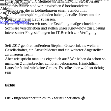
Christian Müller und Betriebswirtschaftler und Steuerberater
und zu optimieren.
Thomas Blume sind wir inzwischen 8 hochmotivierte
Ablehnen
Teamplayer, die in Lüdinghausen einen Standort mit
Alle akzeptieren
Wohlfühlatmosphäre gefunden haben, der alles bietet um der
Speichern
Kreativität freien Lauf zu lassen.
Mehr Informationen
Gemeinsam haben wir uns der Erstellung maßgeschneiderter
Software verschrieben und stellen unser Know-how zur Lösung
interessanter Fragestellungen im IT-Bereich zur Verfügung.
Seit 2017 gehören außerdem Stephan Gosebrink als weiterer
Gesellschafter, ein Auszubildener und ein weiterer Angestellter
zu unserem Team.
Aber wie spricht man uns eigentlich aus? Wir haben da schon so
manchen Zungenbrecher zu hören bekommen. Hinsichtlich
Lautschrift sind wir keine Genies. Es sollte aber wohl so richtig
sein
tsi:blu:
Die Zungenbrecher tun es im Zweifel aber auch 🙂